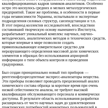
квалифицированных кадров химиков-аналитиков. Особенно
остро это коснулось средних и мелких металлургических
предприятий. Такие же проблемы, в особенности в первые
годы независимости Украины, испытывали и экспертные
подразделения силовых структур, санэпидстанции и т.п.
В этот период коллектив исследователей, впоследствии
составивший творческую основу нынешнего Института,
разрабатывает уникальный комплекс научных, научно-
методических, аналитических методов и технических средств,
которые впервые в мире позволили создать
прямопоказывающее измерительное средство для
неразрушающего определения массовой доли химических
элементов в образцах без использования априорной
информации о типе объекта контроля и проведения
градуировки.
Был создан принципиально новый тип приборов —
рентгенофлуоресцентные экспресс-анализаторы вещества.
Эти приборы позволяют проводить прецизионный анализ
химического состава образца за короткое время при очень
низкой себестоимости анализа, не требуют высокой
квалификации обслуживающего персонала и коммерчески
доступны. В результате область использования разработки
расширилась от чисто научных задач до удовлетворения
практических потребностей конкретных пользователей в