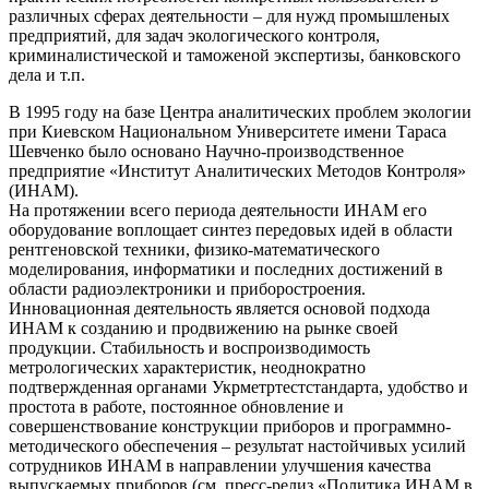
различных сферах деятельности – для нужд промышленых
предприятий, для задач экологического контроля,
криминалистической и таможеной экспертизы, банковского
дела и т.п.
В 1995 году на базе Центра аналитических проблем экологии
при Киевском Национальном Университете имени Тараса
Шевченко было основано Научно-производственное
предприятие «Институт Аналитических Методов Контроля»
(ИНАМ).
На протяжении всего периода деятельности ИНАМ его
оборудование воплощает синтез передовых идей в области
рентгеновской техники, физико-математического
моделирования, информатики и последних достижений в
области радиоэлектроники и приборостроения.
Инновационная деятельность является основой подхода
ИНАМ к созданию и продвижению на рынке своей
продукции. Стабильность и воспроизводимость
метрологических характеристик, неоднократно
подтвержденная органами Укрметртестстандарта, удобство и
простота в работе, постоянное обновление и
совершенствование конструкции приборов и программно-
методического обеспечения – результат настойчивых усилий
сотрудников ИНАМ в направлении улучшения качества
выпускаемых приборов (см. пресс-релиз «Политика ИНАМ в