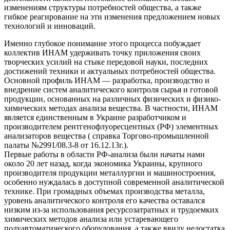
изменениям структуры потребностей общества, а также
гибкое реагирование на эти изменения предложением новых
технологий и инноваций.
Именно глубокое понимание этого процесса побуждает
коллектив ИНАМ удерживать точку приложения своих
творческих усилий на стыке передовой науки, последних
достижений техники и актуальных потребностей общества.
Основной профиль ИНАМ — разработка, производство и
внедрение систем аналитического контроля сырья и готовой
продукции, основанных на различных физических и физико-
химических методах анализа вещества. В частности, ИНАМ
является единственным в Украине разработчиком и
производителем рентгенофлуоресцентных (РФ) элементных
анализаторов вещества ( справка Торгово-промышленной
палаты №2991/08.3-8 от 16.12.13г.).
Первые работы в области РФ-анализа были начаты нами
около 20 лет назад, когда экономика Украины, крупного
производителя продукции металлургии и машиностроения,
особенно нуждалась в доступной современной аналитической
технике. При громадных объемах производства металла,
уровень аналитического контроля его качества оставался
низким из-за использования ресурсозатратных и трудоемких
химических методов анализа или устаревающего
полуавтоматического оборудования, а также ввиду недостатка