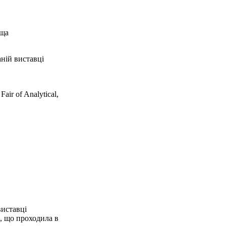
ьща
ній виставці
air of Analytical,
виставці
, що проходила в