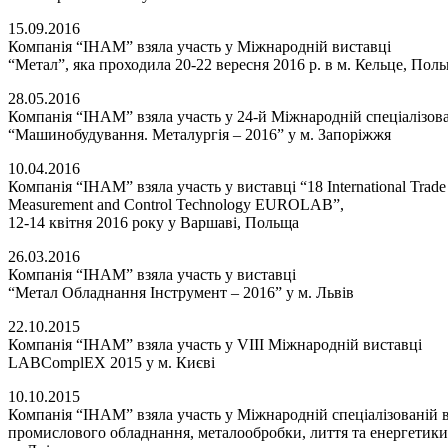
15.09.2016
Компанія “ІНАМ” взяла участь у Міжнародній виставці
“Метал”, яка проходила 20-22 вересня 2016 р. в м. Кельце, Пол
28.05.2016
Компанія “ІНАМ” взяла участь у 24-й Міжнародній спеціалізова
“Машинобудування. Металургія – 2016” у м. Запоріжжя
10.04.2016
Компанія “ІНАМ” взяла участь у виставці “18 International Trade F
Measurement and Control Technology EUROLAB”,
12-14 квітня 2016 року у Варшаві, Польща
26.03.2016
Компанія “ІНАМ” взяла участь у виставці
“Метал Обладнання Інструмент – 2016” у м. Львів
22.10.2015
Компанія “ІНАМ” взяла участь у VIII Міжнародній виставці
LABComplEX 2015 у м. Києві
10.10.2015
Компанія “ІНАМ” взяла участь у Міжнародній спеціалізованій 
промислового обладнання, металообробки, лиття та енергетики