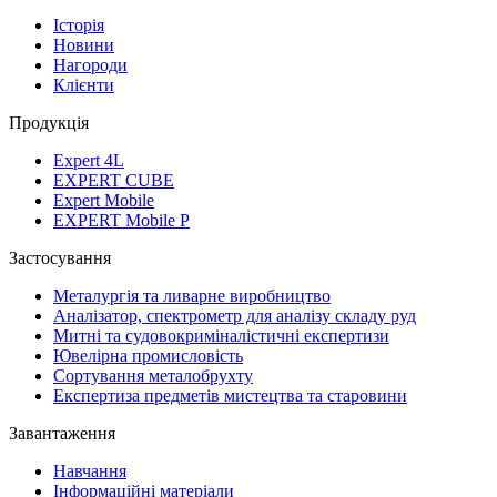
Історія
Новини
Нагороди
Клієнти
Продукція
Expert 4L
EXPERT CUBE
Expert Mobile
EXPERT Mobile P
Застосування
Металургія та ливарне виробництво
Аналізатор, спектрометр для аналізу складу руд
Митні та судовокриміналістичні експертизи
Ювелірна промисловість
Сортування металобрухту
Експертиза предметів мистецтва та старовини
Завантаження
Навчання
Інформаційні матеріали