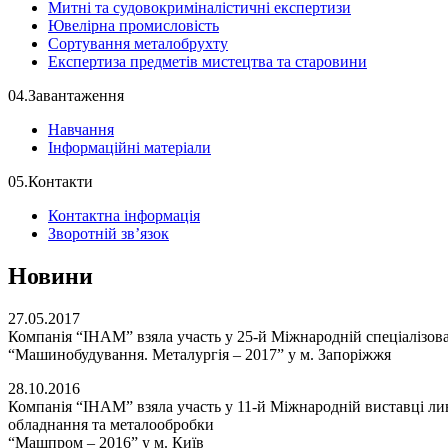
Митні та судовокриміналістичні експертизи
Ювелірна промисловість
Сортування металобрухту
Експертиза предметів мистецтва та старовини
04.
Завантаження
Навчання
Інформаційні матеріали
05.
Контакти
Контактна інформація
Зворотній зв’язок
Новини
27.05.2017
Компанія “ІНАМ” взяла участь у 25-й Міжнародній спеціалізова
“Машинобудування. Металургія – 2017” у м. Запоріжжя
28.10.2016
Компанія “ІНАМ” взяла участь у 11-й Міжнародній виставці лив
обладнання та металообробки
“Машпром – 2016” у м. Київ