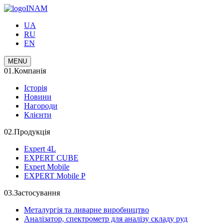
INAM
UA
RU
EN
MENU
01.
Компанія
Історія
Новини
Нагороди
Клієнти
02.
Продукція
Expert 4L
EXPERT CUBE
Expert Mobile
EXPERT Mobile P
03.
Застосування
Металургія та ливарне виробництво
Аналізатор, спектрометр для аналізу складу руд