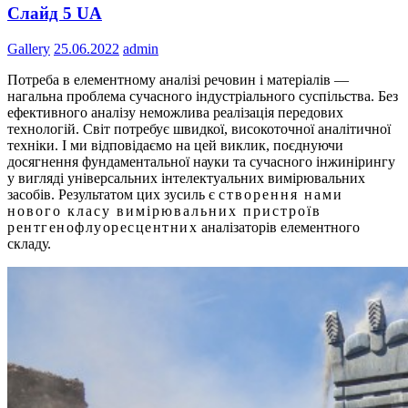
Слайд 5 UA
Gallery
25.06.2022
admin
Потреба в елементному аналізі речовин і матеріалів —
нагальна проблема сучасного індустріального суспільства. Без
ефективного аналізу неможлива реалізація передових
технологій. Світ потребує швидкої, високоточної аналітичної
техніки. І ми відповідаємо на цей виклик, поєднуючи
досягнення фундаментальної науки та сучасного інжинірингу
у вигляді універсальних інтелектуальних вимірювальних
засобів. Результатом цих зусиль є
створення нами
нового класу вимірювальних пристроїв
рентгенофлуоресцентних
аналізаторів елементного
складу.