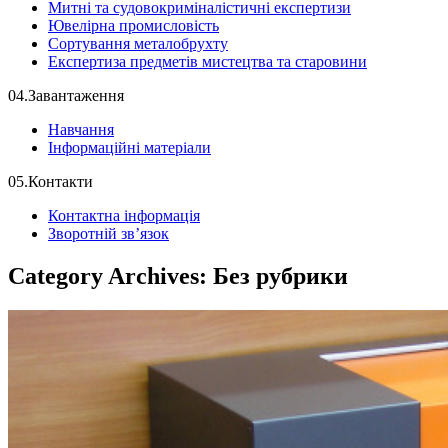
Митні та судовокриміналістичні експертизи
Ювелірна промисловість
Сортування металобрухту
Експертиза предметів мистецтва та старовини
04.
Завантаження
Навчання
Інформаційні матеріали
05.
Контакти
Контактна інформація
Зворотній зв’язок
Category Archives: Без рубрики