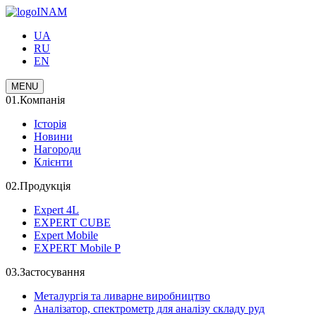
INAM
UA
RU
EN
MENU
01.
Компанія
Історія
Новини
Нагороди
Клієнти
02.
Продукція
Expert 4L
EXPERT CUBE
Expert Mobile
EXPERT Mobile P
03.
Застосування
Металургія та ливарне виробництво
Аналізатор, спектрометр для аналізу складу руд