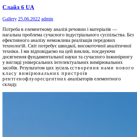
Слайд 6 UA
Gallery
25.06.2022
admin
Потреба в елементному аналізі речовин і матеріалів —
нагальна проблема сучасного індустріального суспільства. Без
ефективного аналізу неможлива реалізація передових
технологій. Світ потребує швидкої, високоточної аналітичної
техніки. І ми відповідаємо на цей виклик, поєднуючи
досягнення фундаментальної науки та сучасного інжинірингу
у вигляді універсальних інтелектуальних вимірювальних
засобів. Результатом цих зусиль є
створення нами нового
класу вимірювальних пристроїв
рентгенофлуоресцентних
аналізаторів елементного
складу.