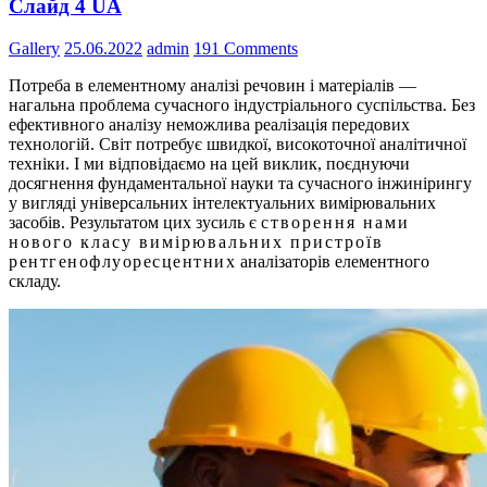
Слайд 4 UA
Gallery
25.06.2022
admin
191 Comments
Потреба в елементному аналізі речовин і матеріалів —
нагальна проблема сучасного індустріального суспільства. Без
ефективного аналізу неможлива реалізація передових
технологій. Світ потребує швидкої, високоточної аналітичної
техніки. І ми відповідаємо на цей виклик, поєднуючи
досягнення фундаментальної науки та сучасного інжинірингу
у вигляді універсальних інтелектуальних вимірювальних
засобів. Результатом цих зусиль є
створення нами
нового класу вимірювальних пристроїв
рентгенофлуоресцентних
аналізаторів елементного
складу.