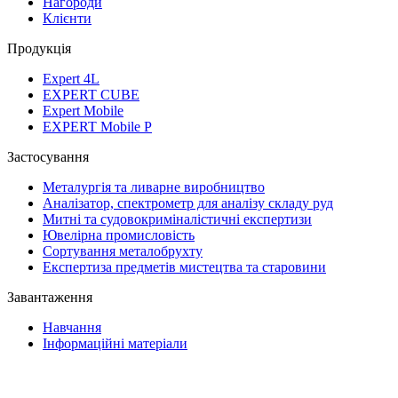
Нагороди
Клієнти
Продукція
Expert 4L
EXPERT CUBE
Expert Mobile
EXPERT Mobile P
Застосування
Металургія та ливарне виробництво
Аналізатор, спектрометр для аналізу складу руд
Митні та судовокриміналістичні експертизи
Ювелірна промисловість
Сортування металобрухту
Експертиза предметів мистецтва та старовини
Завантаження
Навчання
Інформаційні матеріали