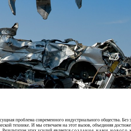
асущная проблема современного индустриального общества. Без
еской технике. И мы отвечаем на этот вызов, объединяя дости
 Результатом этих усилий является
создание нами нового 