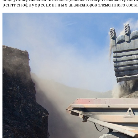
рентгенофлуоресцентных
анализаторов элементного соста